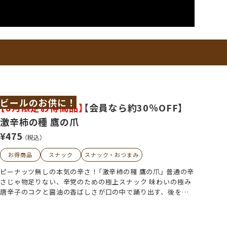
ビールのお供に！
【8月限定お得商品】
【会員なら約30％OFF】
激辛柿の種 鷹の爪
¥475
（税込）
お得商品
スナック
スナック・おつまみ
ピーナッツ無しの本気の辛さ！「激辛柿の種 鷹の爪」 普通の辛
さじゃ物足りない、辛党のための極上スナック 味わいの極み
唐辛子のコクと醤油の香ばしさが口の中で踊り出す、後をひ
く旨辛さが特徴です。 最初に感じる香ばしい醤油の風味か
ら、徐々に広がる鷹の爪特有の辛さ、そして最後に残る深い
コクと旨味。 国産のうるち米100％使用！ 単なる辛さだけで