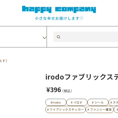
ルド）
irodoファブリック
¥396
（税込）
#irodo
# イロド
# シール
# 
# ファブリックステッカー
# ファンシー雑貨