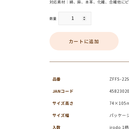
対応素材：綿、麻、本革、化繊、合繊他に
数量
カートに追加
品番
ZFFS-22
JANコード
4582302
サイズ高さ
74×10
サイズ幅
パッケージ
入数
irodo 1