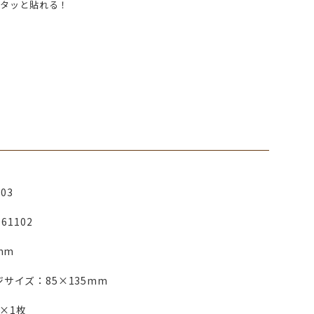
ピタッと貼れる！
S03
061102
5mm
サイズ：85×135mm
柄×1枚