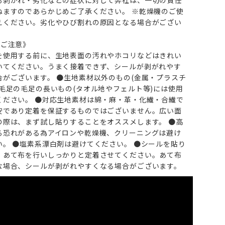
る剥がれ・劣化などの症状に対して弊社は、一切の責任
ねますのであらかじめご了承ください。 ※乾燥機のご使
えください。劣化やひび割れの原因となる場合がござい
のご注意》
を使用する前に、生地表面の汚れやホコリなどはきれい
いてください。うまく接着できず、シールが剥がれやす
合がございます。 ●生地素材以外のもの(金属・プラスチ
・毛足の毛足の長いもの(タオル地やフェルト等)には使用
ください。 ●対応生地素材は綿・麻・革・化繊・合繊で
安であり定着を保証するものではございません。広い面
の際は、まず試し貼りすることをオススメします。 ●高
る恐れがある為アイロンや乾燥機、クリーニングは避け
い。 ●塩素系漂白剤は避けてください。 ●シールを貼り
、あて布を行いしっかりと定着させてください。あて布
な場合、シールが剥がれやすくなる場合がございます。