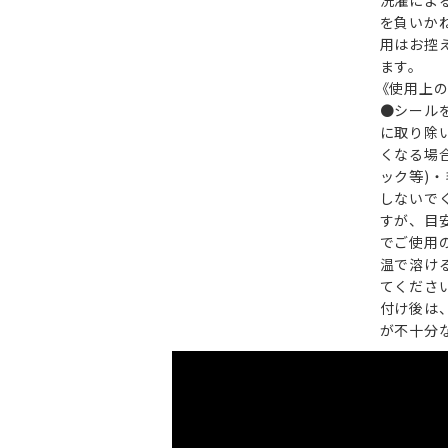
洗濯によ
を負いか
用はお控
ます。
《使用上
●シール
に取り除
くなる場
ック等)
しないで
すが、目
でご使用
温で溶け
てくださ
付け後は
が不十分