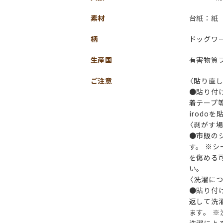
素材
台紙：紙
柄
ドッグワ
生産国
有害物質
ご注意
〈貼り直
●貼り付
着テープ
irodo
〈剥がす場
●市販の
す。 ※
を傷める
い。
〈洗濯につ
●貼り付
返して洗
ます。 