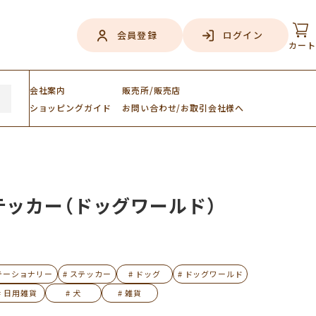
会員登録
ログイン
カート
会社案内
販売所/販売店
ショッピング
ガイド
お問い合わせ/お取引会社様へ
ステッカー（ドッグワールド）
ステーショナリー
# ステッカー
# ドッグ
# ドッグワールド
# 日用雑貨
# 犬
# 雑貨