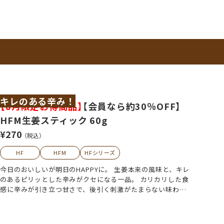
キレのある辛み！
【8月限定お得商品】
【会員なら約30％OFF】
HFM生姜スティック 60g
¥270
（税込）
HF
HFM
HFシリーズ
今日のおいしいが明日のHAPPYに。 生姜本来の風味と、キレ
のあるピリッとした辛みがクセになる一品。 カリカリした食
感に辛みが引き立つ甘さで、後引く刺激がたまらない味わい
です。 紅茶にいれてピリッとスパイシーなジンジャーティー
にも。 スティックタイプでそのまま手軽につまめて、気分転
換にもぴったり♪ エアコン疲れにもおすすめです。 甘味