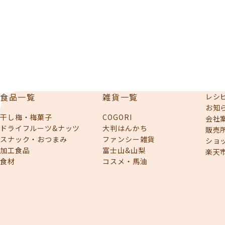
★★★☆☆ 辛味★★★★★ 持ち運び便利なチャック付き袋。
お試しにもぴったりなミニサイズ！ こんなシーンにぴったり
・デスクワークの合間の小腹満たしに ・夕方の疲れが出る時
間帯の気分転換に ・お子様のおやつタイムに ・ドライブや旅
行のお供に ・お酒のおつまみとしても相性抜群！
食品一覧
雑貨一覧
レシ
お知
干し梅・梅菓子
COGORI
会社
ドライフルーツ&ナッツ
大判はんかち
販売
スナック・おつまみ
ファンシー雑貨
ショ
加工食品
富士山&山梨
楽天
食材
コスメ・馬油