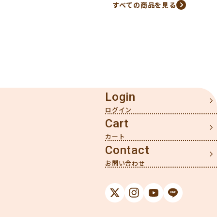
すべての商品を見る
はなく、鷹の爪の持つ複雑な風味と旨味を贅沢に引き出した
本格派の一品です。 食べるほどに止まらなくなる、中毒性の
ある味わいを是非ご堪能ください。 こんなシーンにぴったり
・晩酌のお供に、ビールやハイボールとの相性抜群 ・辛いも
の好きな友人との集まりに ・夜遅くのお仕事の気分転換に ・
長距離ドライブの眠気覚ましに ・地元の人気商品を探すお土
産選びに ・辛さの刺激で集中力アップしたい時に 辛さの秘密
普通の柿の種とは一線を画す激辛レベル。ピーナッツで辛さ
を和らげる余地を与えない、本気の辛さを追求しました。 鷹
の爪を贅沢に使用することで、単なる刺激だけでなく、唐辛
Login
子本来の複雑な風味も同時に楽しめます。 辛いものが大好き
な方も満足できる本格的な辛さをお楽しみください。 魅力ポ
イント ピーナッツ無しで柿の種100%の贅沢な食感 高速道路
Cart
サービスエリアや道の駅で人気のお土産 知る人ぞ知る隠れた
名品 持ち運びに便利なボトル入り おつまみとしても最適なサ
Contact
イズ感 辛さと旨味のバランスが絶妙 普通の辛さじゃ物足りな
い方へ！ ピリッとスパイシーな本格派柿の種で、新たな辛さ
の世界をお楽しみください。 【刺激を楽しむ！柿の種シリー
ズ】 脳天を突き刺すような強烈な辛さ！ 涙が出るほど辛い？
「わさびの種」はこちら→【4月限定お得商品】【会員なら約
30％OFF】激辛 わさびの種 110g 毎日いつでもわさびの種を
食べていたい！ お得な大容量サイズはこちら→激辛 わさびの