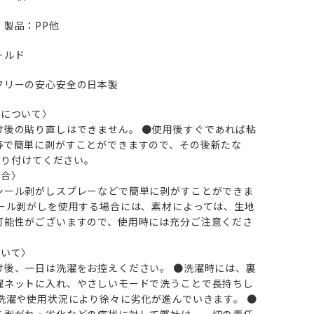
 製品：PP他
ールド
フリーの安心安全の日本製
しについて〉
け後の貼り直しはできません。 ●使用後すぐであれば粘
等で簡単に剥がすことができますので、その後新たな
を貼り付けてください。
合〉
シール剥がしスプレーなどで簡単に剥がすことができま
シール剥がしを使用する場合には、素材によっては、生地
可能性がございますので、使用時には充分ご注意くださ
いて〉
け後、一日は洗濯をお控えください。 ●洗濯時には、裏
濯ネットに入れ、やさしいモードで洗うことで長持ちし
※洗濯や使用状況により徐々に劣化が進んでいきます。 ●