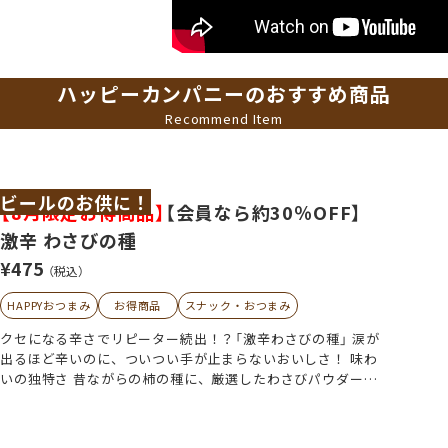
ハッピーカンパニーのおすすめ商品
Recommend Item
ビールのお供に！
【8月限定お得商品】
【会員なら約30％OFF】
激辛 わさびの種
¥475
（税込）
HAPPYおつまみ
お得商品
スナック・おつまみ
クセになる辛さでリピーター続出！？「激辛わさびの種」 涙が
出るほど辛いのに、ついつい手が止まらないおいしさ！ 味わ
いの独特さ 昔ながらの柿の種に、厳選したわさびパウダーを
贅沢にコーティング。 口に入れた瞬間、わさび特有の「ツー
ン」とした刺激が鼻から抜け、脳天を突き刺すような強烈な辛
さが広がります。 しかし、その刺激的な辛さの中に、わさび