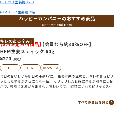
HFドライ生姜糖 170g
HFMドライ生姜糖 75g
ハッピーカンパニーのおすすめ商品
Recommend Item
キレのある辛み！
【8月限定お得商品】
【会員なら約30％OFF】
HFM生姜スティック 60g
¥270
（税込）
HF
HFM
HFシリーズ
今日のおいしいが明日のHAPPYに。 生姜本来の風味と、キレのあるピリ
ッとした辛みがクセになる一品。 カリカリした食感に辛みが引き立つ甘
さで、後引く刺激がたまらない味わいです。 紅茶にいれてピリッとスパ
イシーなジンジャーティーにも。 スティックタイプでそのまま手軽につ
まめて、気分転換にもぴったり♪ エアコン疲れにもおすすめです。 甘味
★★★☆☆ 辛味★★★★★ 持ち運び便利なチャック付き袋。 お試しに
すべての商品を見る
もぴったりなミニサイズ！ こんなシーンにぴったり ・デスクワークの
合間の小腹満たしに ・夕方の疲れが出る時間帯の気分転換に ・お子様