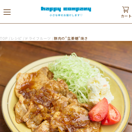
カート
TOP
レシピ
ドライフルーツ
豚肉の”生姜糖”焼き